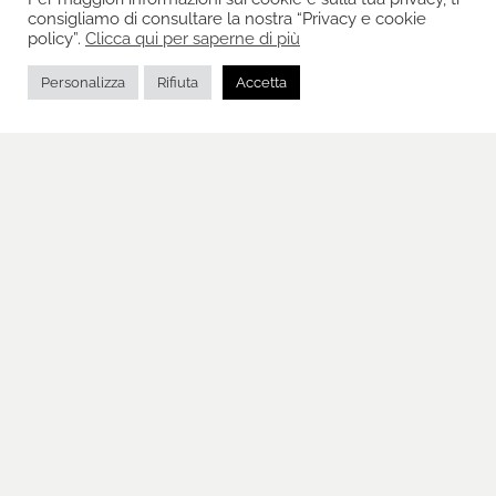
consigliamo di consultare la nostra “Privacy e cookie
policy”.
Clicca qui per saperne di più
Personalizza
Rifiuta
Accetta
PASSION FOR EYEWEAR
DE LOTTO OCCHIALERIA
ITALIANA DAL 1938