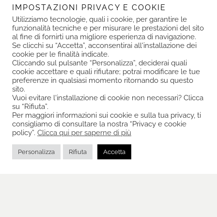
IMPOSTAZIONI PRIVACY E COOKIE
Utilizziamo tecnologie, quali i cookie, per garantire le
funzionalità tecniche e per misurare le prestazioni del sito
al fine di fornirti una migliore esperienza di navigazione.
Se clicchi su “Accetta”, acconsentirai all'installazione dei
cookie per le finalità indicate.
Cliccando sul pulsante “Personalizza”, deciderai quali
cookie accettare e quali rifiutare; potrai modificare le tue
preferenze in qualsiasi momento ritornando su questo
sito.
Vuoi evitare l'installazione di cookie non necessari? Clicca
su “Rifiuta”.
Per maggiori informazioni sui cookie e sulla tua privacy, ti
Leaflet
| ©
OpenStreetMap
contributors
consigliamo di consultare la nostra “Privacy e cookie
policy”.
Clicca qui per saperne di più
Personalizza
Rifiuta
Accetta
HOME
ABOUT