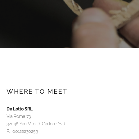
WHERE TO MEET
De Lotto SRL
Via Roma 73
32046 San Vito Di Cadore (BL)
P.I. 00122230253