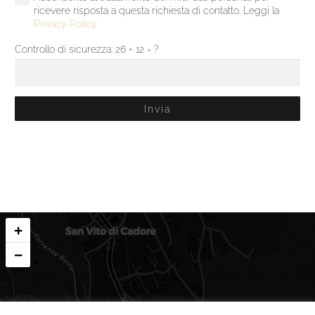
ricevere risposta a questa richiesta di contatto. Leggi la
Privacy Policy
Controllo di sicurezza:
26 + 12 = ?
Invia
+
−